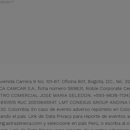
idador?
enida Carrera 9 No. 101-67, Oficina 601, Bogotá, D.C., tel.
 CAMCAR S.A., ficha número 589831, Roble Corporate Cent
RO COMERCIAL JOSE MARIA SELEDON, +593-9638-71342. As
tel.: 6101515 RUC 20513645547. LMT CONEXUS GROUP ANDINA S.A
-5530. Colombia: En caso de evento adverso repórtelo en Colo
ando el país. Link de Data Privacy para reporte de eventos ad
ing.astrazeneca.com y seleccione en país Perú, o escriba al 