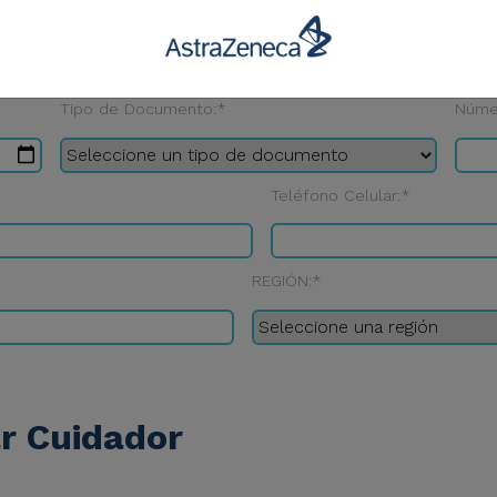
Apellido del Paciente:*
Tipo de Documento:*
Núme
Teléfono Celular:*
REGIÓN:*
ar Cuidador