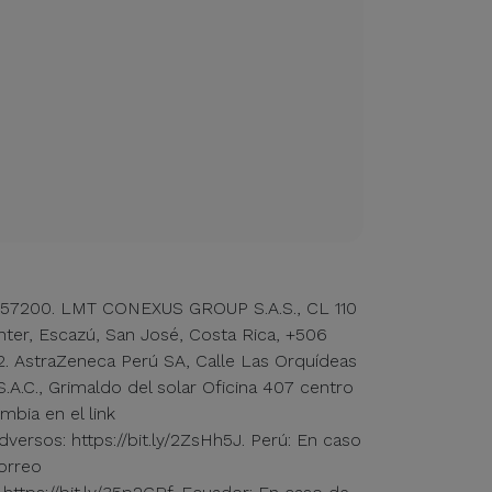
: 3257200. LMT CONEXUS GROUP S.A.S., CL 110
er, Escazú, San José, Costa Rica, +506
traZeneca Perú SA, Calle Las Orquídeas
.C., Grimaldo del solar Oficina 407 centro
mbia en el link
versos: https://bit.ly/2ZsHh5J. Perú: En caso
correo