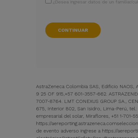
¿Desea ingresar datos de un familiar/cu
CONTINUAR
AstraZeneca Colombia SAS, Edificio NAOS, Av
9 25 OF 915,+57 601-3557-662. ASTRAZENECA
7007-8764. LMT CONEXUS GROUP SA., CENT
675, Interior 802, San Isidro, Lima-Perú, 
empresarial del solar, Miraflores, +51 1-701
https://aereporting.astrazeneca.comseleccion
de evento adverso ingrese a https://aereport