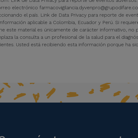
om. Link de Data Privacy para reporte de eventos adversos: 
rreo electrónico farmacovigilancia.dyvenpro@grupodifare.co
eccionando el país. Link de Data Privacy para reporte de even
. Información aplicable a Colombia, Ecuador y Perú. Si requ
ene este material es únicamente de carácter informativo, no p
za la consulta a un profesional de la salud para el diagnós
cientes. Usted está recibiendo esta información porque ha si