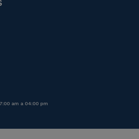
s
07:00 am a 04:00 pm