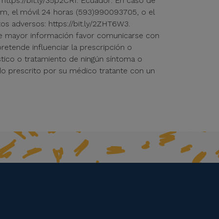
https://bit.ly/35p2CRf. Ecuador: En caso de
m, el móvil 24 horas (593)990093705, o el
tos adversos: https://bit.ly/2ZHT6W3.
iere mayor información favor comunicarse con
retende influenciar la prescripción o
tico o tratamiento de ningún síntoma o
do prescrito por su médico tratante con un