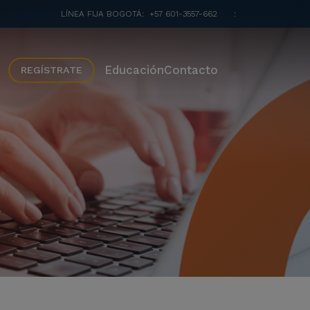
LÍNEA FIJA BOGOTÁ:
+57 601-3557-662
:
Educación
Contacto
REGÍSTRATE