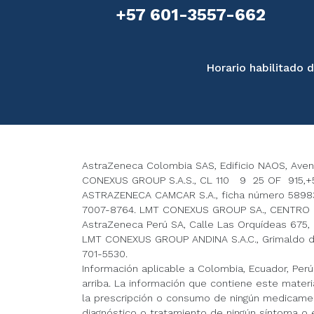
+57 601-3557-662
Horario habilitado
AstraZeneca Colombia SAS, Edificio NAOS, Avenida
CONEXUS GROUP S.A.S., CL 110 9 25 OF 915,+5
ASTRAZENECA CAMCAR S.A., ficha número 589831
7007-8764. LMT CONEXUS GROUP SA., CENTRO 
AstraZeneca Perú SA, Calle Las Orquídeas 675, In
LMT CONEXUS GROUP ANDINA S.A.C., Grimaldo del 
701-5530.
Información aplicable a Colombia, Ecuador, Per
arriba. La información que contiene este materi
la prescripción o consumo de ningún medicament
diagnóstico o tratamiento de ningún síntoma o