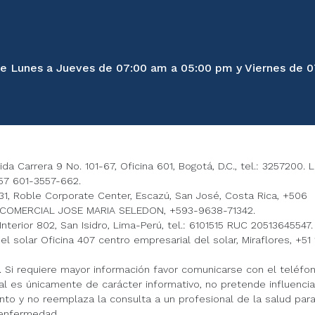
 de Lunes a Jueves de 07:00 am a 05:00 pm y Viernes de 
 Carrera 9 No. 101-67, Oficina 601, Bogotá, D.C., tel.: 3257200. 
7 601-3557-662.
, Roble Corporate Center, Escazú, San José, Costa Rica, +506
COMERCIAL JOSE MARIA SELEDON, +593-9638-71342.
terior 802, San Isidro, Lima-Perú, tel.: 6101515 RUC 20513645547.
solar Oficina 407 centro empresarial del solar, Miraflores, +51 
ú. Si requiere mayor información favor comunicarse con el teléfo
al es únicamente de carácter informativo, no pretende influencia
o y no reemplaza la consulta a un profesional de la salud para
 enfermedad.