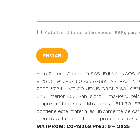
Autorizo al tercero (proveedor PSP), par
ENVIAR
AstraZeneca Colombia SAS, Edificio NAOS, Av
9 25 OF 915,+57 601-3557-662. ASTRAZENECA
7007-8764. LMT CONEXUS GROUP SA., CENT
675, Interior 802, San Isidro, Lima-Perú, 
empresarial del solar, Miraflores, +51 1-701
contiene este material es únicamente de car
reemplaza la consulta a un profesional de l
MATPROM: CO-19069 Prep: 9 – 2025