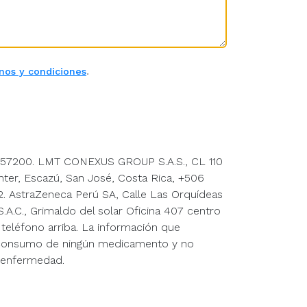
nos y condiciones
.
: 3257200. LMT CONEXUS GROUP S.A.S., CL 110
er, Escazú, San José, Costa Rica, +506
traZeneca Perú SA, Calle Las Orquídeas
.C., Grimaldo del solar Oficina 407 centro
 teléfono arriba. La información que
 o consumo de ningún medicamento y no
o enfermedad.