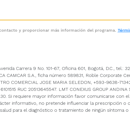
a contacto y proporcionar más información del programa.
Térmi
enida Carrera 9 No. 101-67, Oficina 601, Bogotá, D.C., tel.
 CAMCAR S.A., ficha número 589831, Roble Corporate Cent
RO COMERCIAL JOSE MARIA SELEDON, +593-9638-71342. As
tel.: 6101515 RUC 20513645547. LMT CONEXUS GROUP ANDINA S.A
-5530. Si requiere mayor información favor comunicarse con el
ácter informativo, no pretende influenciar la prescripción
a salud para el diagnóstico o tratamiento de ningún síntoma 