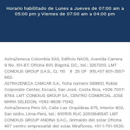
Horario habilitado de Lunes a Jueves de 07:00 am a
05:00 pm y Viernes de 07:00 am a 04:00 pm
AstraZeneca Colombia SAS, Edificio NAOS, Avenida Carrera
9 No. 101-67, Oficina 601, Bogotá, D.C., tel.: 3257200. LMT
CONEXUS GROUP S.A.S., CL 110 9 25 OF 915,+57 601-3557-
662.
ASTRAZENECA CAMCAR S.A., ficha número 589831, Roble
Corporate Center, Escazú, San José, Costa Rica, +506 7007-
8764. LMT CONEXUS GROUP SA., CENTRO COMERCIAL JOSE
MARIA SELEDON, +593-9638-71342.
AstraZeneca Perú SA, Calle Las Orquídeas 675, Interior 802,
San Isidro, Lima-Perú, tel.: 6101515 RUC 20513645547. LMT
CONEXUS GROUP ANDINA S.A.C., Grimaldo del solar Oficina
407 centro empresarial del solar, Miraflores, +51 1-701-5530.