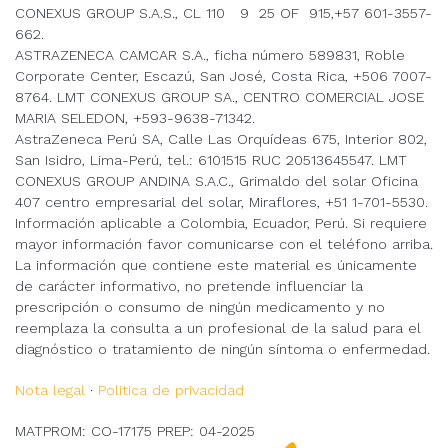
CONEXUS GROUP S.A.S., CL 110 9 25 OF 915,+57 601-3557-
662.
ASTRAZENECA CAMCAR S.A., ficha número 589831, Roble
Corporate Center, Escazú, San José, Costa Rica, +506 7007-
8764. LMT CONEXUS GROUP SA., CENTRO COMERCIAL JOSE
MARIA SELEDON, +593-9638-71342.
AstraZeneca Perú SA, Calle Las Orquídeas 675, Interior 802,
San Isidro, Lima-Perú, tel.: 6101515 RUC 20513645547. LMT
CONEXUS GROUP ANDINA S.A.C., Grimaldo del solar Oficina
407 centro empresarial del solar, Miraflores, +51 1-701-5530.
Información aplicable a Colombia, Ecuador, Perú. Si requiere
mayor información favor comunicarse con el teléfono arriba.
La información que contiene este material es únicamente
de carácter informativo, no pretende influenciar la
prescripción o consumo de ningún medicamento y no
reemplaza la consulta a un profesional de la salud para el
diagnóstico o tratamiento de ningún síntoma o enfermedad.
Nota legal
·
Politica de privacidad
MATPROM: CO-17175 PREP: 04-2025