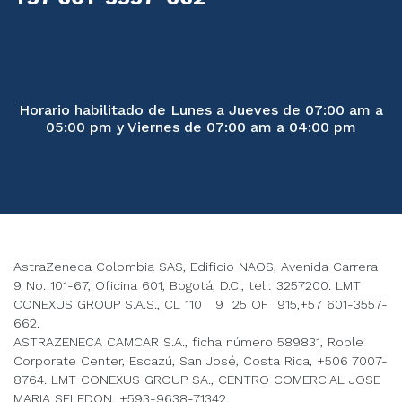
Horario habilitado de Lunes a Jueves de 07:00 am a
05:00 pm y Viernes de 07:00 am a 04:00 pm
AstraZeneca Colombia SAS, Edificio NAOS, Avenida Carrera
9 No. 101-67, Oficina 601, Bogotá, D.C., tel.: 3257200. LMT
CONEXUS GROUP S.A.S., CL 110 9 25 OF 915,+57 601-3557-
662.
ASTRAZENECA CAMCAR S.A., ficha número 589831, Roble
Corporate Center, Escazú, San José, Costa Rica, +506 7007-
8764. LMT CONEXUS GROUP SA., CENTRO COMERCIAL JOSE
MARIA SELEDON, +593-9638-71342.