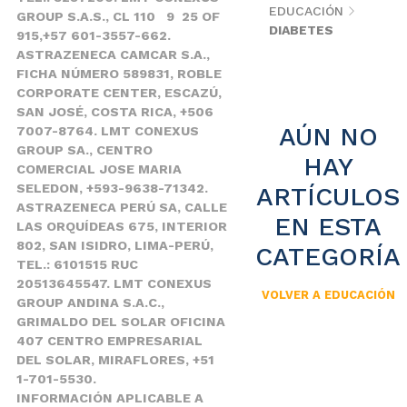
EDUCACIÓN
GROUP S.A.S., CL 110 9 25 OF
DIABETES
915,+57 601-3557-662.
ASTRAZENECA CAMCAR S.A.,
FICHA NÚMERO 589831, ROBLE
CORPORATE CENTER, ESCAZÚ,
SAN JOSÉ, COSTA RICA, +506
AÚN NO
7007-8764. LMT CONEXUS
GROUP SA., CENTRO
HAY
COMERCIAL JOSE MARIA
SELEDON, +593-9638-71342.
ARTÍCULOS
ASTRAZENECA PERÚ SA, CALLE
EN ESTA
LAS ORQUÍDEAS 675, INTERIOR
802, SAN ISIDRO, LIMA-PERÚ,
CATEGORÍA
TEL.: 6101515 RUC
20513645547. LMT CONEXUS
VOLVER A EDUCACIÓN
GROUP ANDINA S.A.C.,
GRIMALDO DEL SOLAR OFICINA
407 CENTRO EMPRESARIAL
DEL SOLAR, MIRAFLORES, +51
1-701-5530.
INFORMACIÓN APLICABLE A