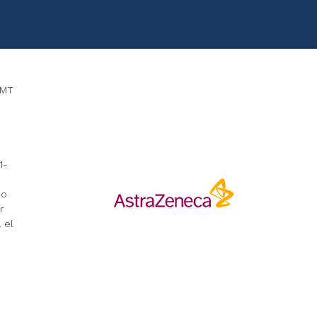
LMT
1-
no
r
 el