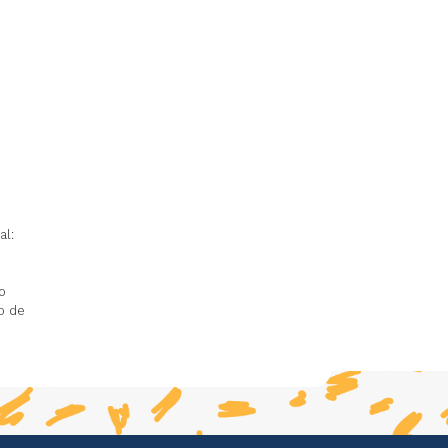
al:
o
o de