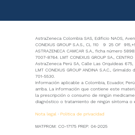
AstraZeneca Colombia SAS, Edificio NAOS, Avenida
CONEXUS GROUP S.A.S., CL 110 9 25 OF 915,+5
ASTRAZENECA CAMCAR S.A., ficha número 589831
7007-8764. LMT CONEXUS GROUP SA., CENTRO 
AstraZeneca Perú SA, Calle Las Orquídeas 675, In
LMT CONEXUS GROUP ANDINA S.A.C., Grimaldo del 
701-5530.
Información aplicable a Colombia, Ecuador, Per
arriba. La información que contiene este materi
la prescripción o consumo de ningún medicament
diagnóstico o tratamiento de ningún síntoma o
Nota legal
·
Politica de privacidad
MATPROM: CO-17175 PREP: 04-2025