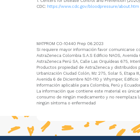
1. Centers for Disease Control and Prevention (202
CDC:
https://www.cdc.gov/bloodpressure/about.htm
MATPROM CO-10440 Prep 06.2023
Si requiere mayor información favor comunicarse co
AstraZeneca Colombia S.A.S Edificio NAOS, Avenida Ca
AstraZeneca Perú SA, Calle Las Orquídeas 675, Inter
Productos propiedad de AstraZeneca y distribuidos p
Urbanización Ciudad Colón, Mz 275, Solar 5, Etapa III,
Avenida 6 de Diciembre N31-110 y Whymper, Edificio T
Información aplicable para Colombia, Perú y Ecuado
La información que contiene este material es únicam
consumo de ningún medicamento y no reemplaza la co
ningún síntoma o enfermedad