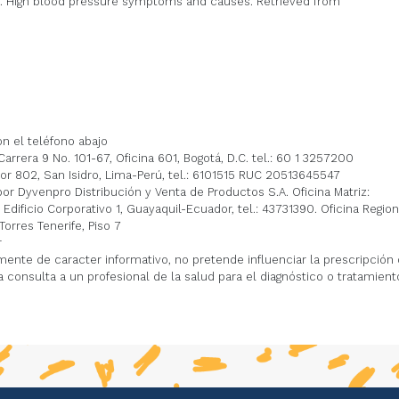
0). High blood pressure symptoms and causes. Retrieved from
n el teléfono abajo
rrera 9 No. 101-67, Oficina 601, Bogotá, D.C. tel.: 60 1 3257200
ior 802, San Isidro, Lima-Perú, tel.: 6101515 RUC 20513645547
or Dyvenpro Distribución y Venta de Productos S.A. Oficina Matriz:
 Edificio Corporativo 1, Guayaquil-Ecuador, tel.: 43731390. Oficina Region
orres Tenerife, Piso 7
r
ente de caracter informativo, no pretende influenciar la prescripción 
nsulta a un profesional de la salud para el diagnóstico o tratamient