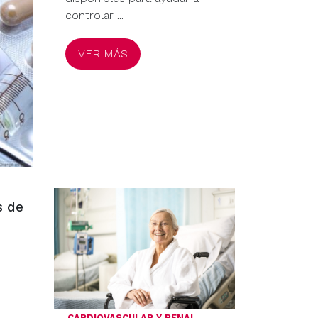
controlar ...
VER MÁS
s de
CARDIOVASCULAR Y RENAL