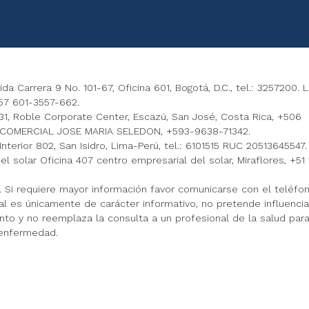
 Carrera 9 No. 101-67, Oficina 601, Bogotá, D.C., tel.: 3257200. 
7 601-3557-662.
, Roble Corporate Center, Escazú, San José, Costa Rica, +506
COMERCIAL JOSE MARIA SELEDON, +593-9638-71342.
terior 802, San Isidro, Lima-Perú, tel.: 6101515 RUC 20513645547.
solar Oficina 407 centro empresarial del solar, Miraflores, +51 
ú. Si requiere mayor información favor comunicarse con el teléfo
al es únicamente de carácter informativo, no pretende influencia
o y no reemplaza la consulta a un profesional de la salud para
 enfermedad.