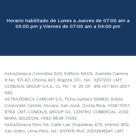
Horario habilitado de Lunes a Jueves de 07:00 am a
05:00 pm y Viernes de 07:00 am a 04:00 pm
AstraZeneca Colombia SAS, Edificio NAOS, Avenida Carrera
9 No. 101-67, Oficina 601, Bogotá, D.C., tel.: 3257200. LMT
CONEXUS GROUP S.A.S., CL 110 9 25 OF 915,+57 601-3557-
662.
ASTRAZENECA CAMCAR S.A., ficha número 589831, Roble
Corporate Center, Escazú, San José, Costa Rica, +506 7007-
8764. LMT CONEXUS GROUP SA., CENTRO COMERCIAL JOSE
MARIA SELEDON, +593-9638-71342.
AstraZeneca Perú SA, Calle Las Orquídeas 675, Interior 802,
San Isidro, Lima-Perú, tel.: 6101515 RUC 20513645547. LMT