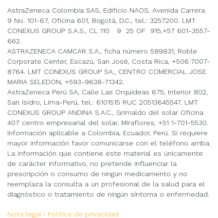
AstraZeneca Colombia SAS, Edificio NAOS, Avenida Carrera
9 No. 101-67, Oficina 601, Bogotá, D.C., tel.: 3257200. LMT
CONEXUS GROUP S.A.S., CL 110 9 25 OF 915,+57 601-3557-
662.
ASTRAZENECA CAMCAR S.A., ficha número 589831, Roble
Corporate Center, Escazú, San José, Costa Rica, +506 7007-
8764. LMT CONEXUS GROUP SA., CENTRO COMERCIAL JOSE
MARIA SELEDON, +593-9638-71342.
AstraZeneca Perú SA, Calle Las Orquídeas 675, Interior 802,
San Isidro, Lima-Perú, tel.: 6101515 RUC 20513645547. LMT
CONEXUS GROUP ANDINA S.A.C., Grimaldo del solar Oficina
407 centro empresarial del solar, Miraflores, +51 1-701-5530.
Información aplicable a Colombia, Ecuador, Perú. Si requiere
mayor información favor comunicarse con el teléfono arriba.
La información que contiene este material es únicamente
de carácter informativo, no pretende influenciar la
prescripción o consumo de ningún medicamento y no
reemplaza la consulta a un profesional de la salud para el
diagnóstico o tratamiento de ningún síntoma o enfermedad.
Nota legal
·
Politica de privacidad