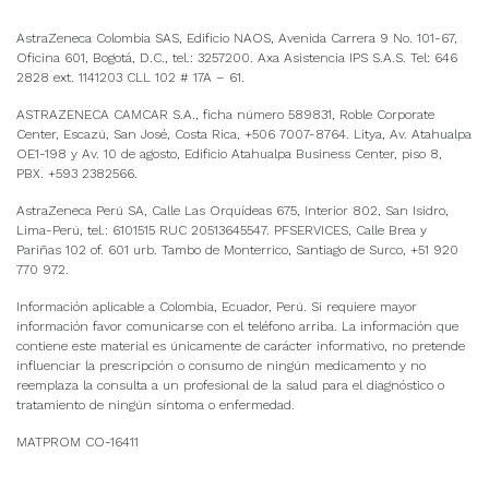
AstraZeneca Colombia SAS, Edificio NAOS, Avenida Carrera 9 No. 101-67,
Oficina 601, Bogotá, D.C., tel.: 3257200. Axa Asistencia IPS S.A.S. Tel: 646
2828 ext. 1141203 CLL 102 # 17A – 61.
ASTRAZENECA CAMCAR S.A., ficha número 589831, Roble Corporate
Center, Escazú, San José, Costa Rica, +506 7007-8764. Litya, Av. Atahualpa
OE1-198 y Av. 10 de agosto, Edificio Atahualpa Business Center, piso 8,
PBX. +593 2382566.
AstraZeneca Perú SA, Calle Las Orquídeas 675, Interior 802, San Isidro,
Lima-Perú, tel.: 6101515 RUC 20513645547. PFSERVICES, Calle Brea y
Pariñas 102 of. 601 urb. Tambo de Monterrico, Santiago de Surco, +51 920
770 972.
Información aplicable a Colombia, Ecuador, Perú. Si requiere mayor
información favor comunicarse con el teléfono arriba. La información que
contiene este material es únicamente de carácter informativo, no pretende
influenciar la prescripción o consumo de ningún medicamento y no
reemplaza la consulta a un profesional de la salud para el diagnóstico o
tratamiento de ningún síntoma o enfermedad.
MATPROM CO-16411