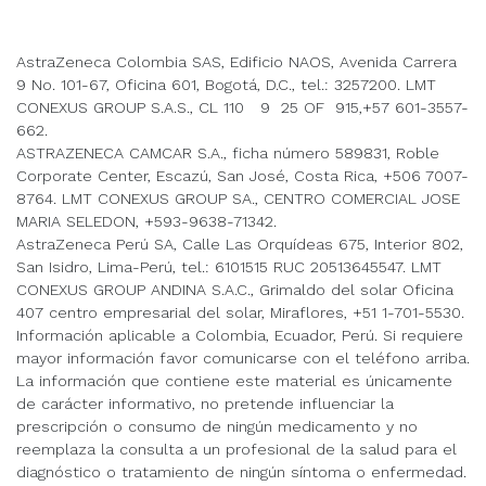
AstraZeneca Colombia SAS, Edificio NAOS, Avenida Carrera
9 No. 101-67, Oficina 601, Bogotá, D.C., tel.: 3257200. LMT
CONEXUS GROUP S.A.S., CL 110 9 25 OF 915,+57 601-3557-
662.
ASTRAZENECA CAMCAR S.A., ficha número 589831, Roble
Corporate Center, Escazú, San José, Costa Rica, +506 7007-
8764. LMT CONEXUS GROUP SA., CENTRO COMERCIAL JOSE
MARIA SELEDON, +593-9638-71342.
AstraZeneca Perú SA, Calle Las Orquídeas 675, Interior 802,
San Isidro, Lima-Perú, tel.: 6101515 RUC 20513645547. LMT
CONEXUS GROUP ANDINA S.A.C., Grimaldo del solar Oficina
407 centro empresarial del solar, Miraflores, +51 1-701-5530.
Información aplicable a Colombia, Ecuador, Perú. Si requiere
mayor información favor comunicarse con el teléfono arriba.
La información que contiene este material es únicamente
de carácter informativo, no pretende influenciar la
prescripción o consumo de ningún medicamento y no
reemplaza la consulta a un profesional de la salud para el
diagnóstico o tratamiento de ningún síntoma o enfermedad.