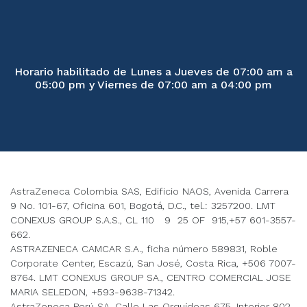
Horario habilitado de Lunes a Jueves de 07:00 am a
05:00 pm y Viernes de 07:00 am a 04:00 pm
AstraZeneca Colombia SAS, Edificio NAOS, Avenida Carrera
9 No. 101-67, Oficina 601, Bogotá, D.C., tel.: 3257200. LMT
CONEXUS GROUP S.A.S., CL 110 9 25 OF 915,+57 601-3557-
662.
ASTRAZENECA CAMCAR S.A., ficha número 589831, Roble
Corporate Center, Escazú, San José, Costa Rica, +506 7007-
8764. LMT CONEXUS GROUP SA., CENTRO COMERCIAL JOSE
MARIA SELEDON, +593-9638-71342.
AstraZeneca Perú SA, Calle Las Orquídeas 675, Interior 802,