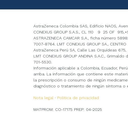
AstraZeneca Colombia SAS, Edificio NAOS, Avenida
CONEXUS GROUP S.A.S., CL 110 9 25 OF 915,+5
ASTRAZENECA CAMCAR S.A., ficha número 589831
7007-8764. LMT CONEXUS GROUP SA., CENTRO 
AstraZeneca Perú SA, Calle Las Orquídeas 675, In
LMT CONEXUS GROUP ANDINA S.A.C., Grimaldo del 
701-5530.
Información aplicable a Colombia, Ecuador, Per
arriba. La información que contiene este materi
la prescripción o consumo de ningún medicament
diagnóstico o tratamiento de ningún síntoma o
Nota legal
·
Politica de privacidad
MATPROM: CO-17175 PREP: 04-2025