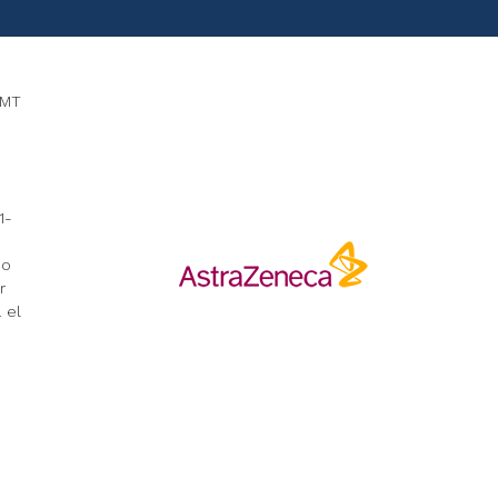
LMT
1-
no
r
 el