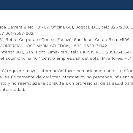
 Carrera 9 No. 101-67, Oficina 601, Bogotá, D.C., tel.: 3257200. 
7 601-3557-662.
, Roble Corporate Center, Escazú, San José, Costa Rica, +506
COMERCIAL JOSE MARIA SELEDON, +593-9638-71342.
terior 802, San Isidro, Lima-Perú, tel.: 6101515 RUC 20513645547.
solar Oficina 407 centro empresarial del solar, Miraflores, +51 
ú. Si requiere mayor información favor comunicarse con el teléfo
al es únicamente de carácter informativo, no pretende influencia
o y no reemplaza la consulta a un profesional de la salud para
 enfermedad.