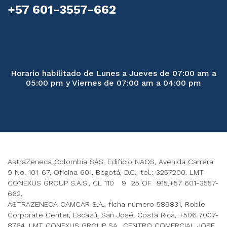
+57 601-3557-662
Horario habilitado de Lunes a Jueves de 07:00 am a
05:00 pm y Viernes de 07:00 am a 04:00 pm
AstraZeneca Colombia SAS, Edificio NAOS, Avenida Carrera
9 No. 101-67, Oficina 601, Bogotá, D.C., tel.: 3257200. LMT
CONEXUS GROUP S.A.S., CL 110 9 25 OF 915,+57 601-3557-
662.
ASTRAZENECA CAMCAR S.A., ficha número 589831, Roble
Corporate Center, Escazú, San José, Costa Rica, +506 7007-
8764. LMT CONEXUS GROUP SA., CENTRO COMERCIAL JOSE