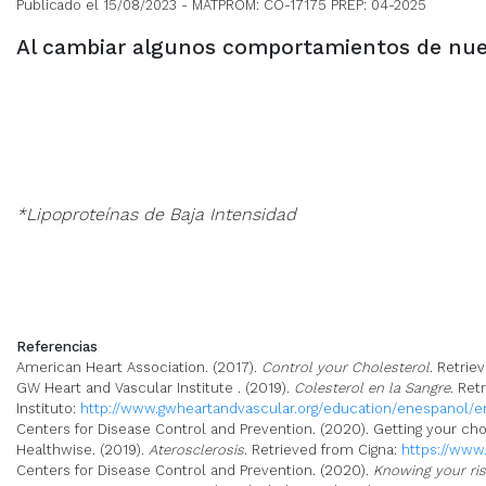
Publicado el 15/08/2023
- MATPROM: CO-17175 PREP: 04-2025
Al cambiar algunos comportamientos de nues
*Lipoproteínas de Baja Intensidad
Referencias
American Heart Association. (2017).
Control your Cholesterol
. Retrie
GW Heart and Vascular Institute . (2019).
Colesterol en la Sangre
. Ret
Instituto:
http://www.gwheartandvascular.org/education/enespano
Centers for Disease Control and Prevention. (2020). Getting your c
Healthwise. (2019).
Aterosclerosis
. Retrieved from Cigna:
https://www
Centers for Disease Control and Prevention. (2020).
Knowing your ris