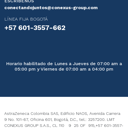
ESCRÍBENOS
conectandojuntos@conexus-group.com
LÍNEA FIJA BOGOTÁ
+57 601-3557-662
Horario habilitado de Lunes a Jueves de 07:00 am a
05:00 pm y Viernes de 07:00 am a 04:00 pm
AstraZeneca Colombia SAS, Edificio NAOS, Avenida Carrera
9 No. 101-67, Oficina 601, Bogotá, D.C., tel.: 3257200. LMT
CONEXUS GROUP S.A.S., CL 110 9 25 OF 915,+57 601-3557-