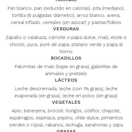
Pan blanco, pan (reducido en calorías), pita (mediano),
tortilla (6 pulgadas diámetro), arroz blanco, avena,
cereal inflado, cereales (sin azúcar) y pastas/fideos
VERDURAS
Zapallo o calabaza, camote o papa dulce, maíz, elote o
choclo, yuca, puré de papa, plátano verde y papa al
horno
BOCADILLOS
Palomitas de maíz (bajas en grasa), galletitas de
animales y pretzels
LÁCTEOS
Leche descremada, leche (con 1% grasa), leche
evaporada (sin grasa), leche en polvo (sin grasa)
VEGETALES
Apio, berenjena, brócoli, hongos, coliflor, chayote,
espárragos, espinaca, pepino, chile dulce, pimientos
(verdes o rojos), rábanos, lechuga, zanahorias y zapa
GRASAS