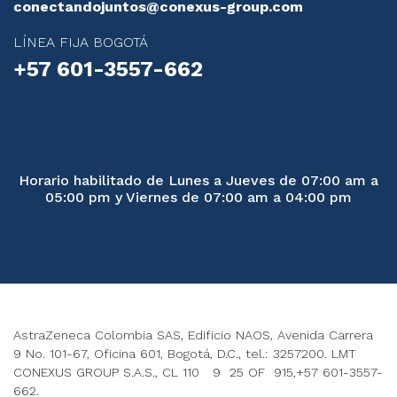
conectandojuntos@conexus-group.com
LÍNEA FIJA BOGOTÁ
+57 601-3557-662
Horario habilitado de Lunes a Jueves de 07:00 am a
05:00 pm y Viernes de 07:00 am a 04:00 pm
AstraZeneca Colombia SAS, Edificio NAOS, Avenida Carrera
9 No. 101-67, Oficina 601, Bogotá, D.C., tel.: 3257200. LMT
CONEXUS GROUP S.A.S., CL 110 9 25 OF 915,+57 601-3557-
662.