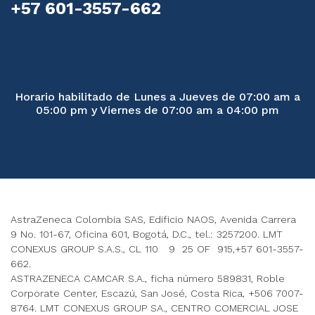
+57 601-3557-662
Horario habilitado de Lunes a Jueves de 07:00 am a
05:00 pm y Viernes de 07:00 am a 04:00 pm
AstraZeneca Colombia SAS, Edificio NAOS, Avenida Carrera
9 No. 101-67, Oficina 601, Bogotá, D.C., tel.: 3257200. LMT
CONEXUS GROUP S.A.S., CL 110 9 25 OF 915,+57 601-3557-
662.
ASTRAZENECA CAMCAR S.A., ficha número 589831, Roble
Corporate Center, Escazú, San José, Costa Rica, +506 7007-
8764. LMT CONEXUS GROUP SA., CENTRO COMERCIAL JOSE